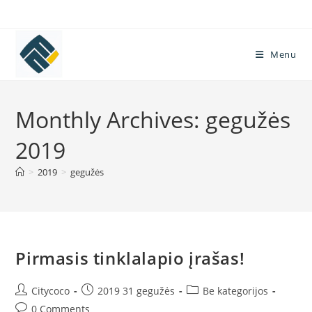
Skip
to
content
Menu
Monthly Archives: gegužės
2019
>
2019
>
gegužės
Pirmasis tinklalapio įrašas!
Post
Post
Post
Citycoco
2019 31 gegužės
Be kategorijos
author:
published:
category:
Post
0 Comments