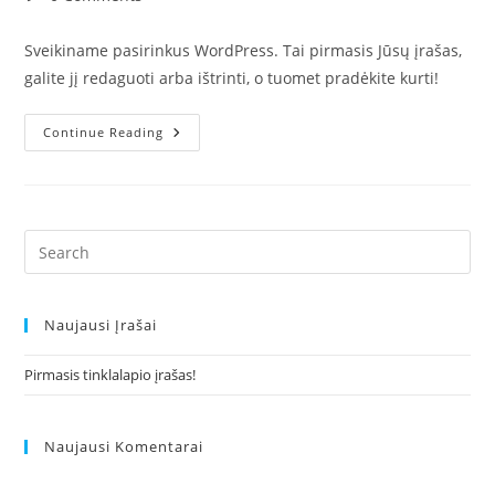
comments:
Sveikiname pasirinkus WordPress. Tai pirmasis Jūsų įrašas,
galite jį redaguoti arba ištrinti, o tuomet pradėkite kurti!
Pirmasis
Continue Reading
Tinklalapio
Įrašas!
Naujausi Įrašai
Pirmasis tinklalapio įrašas!
Naujausi Komentarai